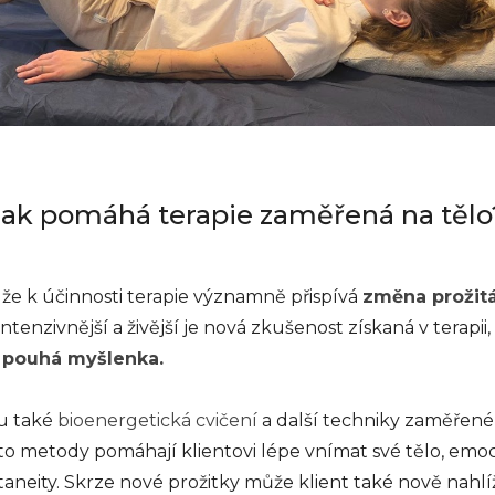
Jak pomáhá terapie zaměřená na tělo
 k účinnosti terapie významně přispívá
změna prožitá
ntenzivnější a živější je nová zkušenost získaná v terapii
ž pouhá myšlenka.
u také
bioenergetická
cvičení
a
další
techniky
zaměřen
é
to
metody
pomáhají klient
ovi
lépe vnímat své tělo, emoc
taneity.
Skrze nové prožitky může klient také nově nahlíže