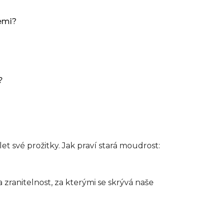
emi?
?
et své prožitky.
Jak praví stará moudrost:
a zranitelnost, za kterými se skrývá naše