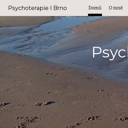
Psychoterapie I Brno
Domů
O mně
Sk
P
syc