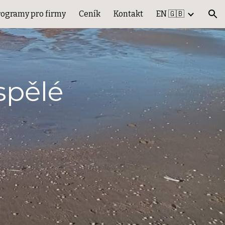
rogramy pro firmy
Ceník
Kontakt
EN 🇬🇧
ion
spělé