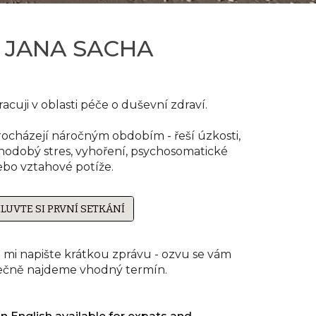
. JANA SACHA
pracuji v oblasti péče o duševní zdraví
.
rocháze
jí náročným obdobím -
řeší úzkosti,
hodobý stres
,
vyhoření
,
psychosomatické
ebo
v
ztahové
potíže
.
LUVTE SI PRVNÍ SETKÁNÍ
 mi n
apište krátkou zprávu
-
o
zvu se vám
lečně najdeme vhodný termín.