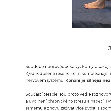
Soudobé neurovědecké výzkumy ukazují, že
Zjednodušen
ě řešeno - čím komplexnější, i
nervovém systému.
Konání je silnější ne
Součástí terapie jsou proto vedle rozh
ovor
a
uvolnění chronického stresu a napětí.
Ty
samému a znovu zažívat více živosti a spon