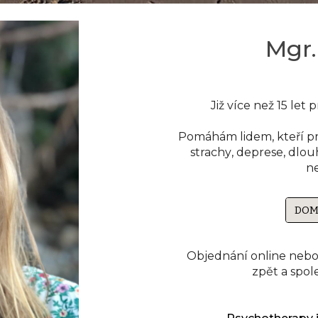
Mgr
Již více než 15 let 
Pomáhám lidem, kteří p
strachy
,
deprese, dlou
n
DOM
Objednání online nebo
zpět a spo