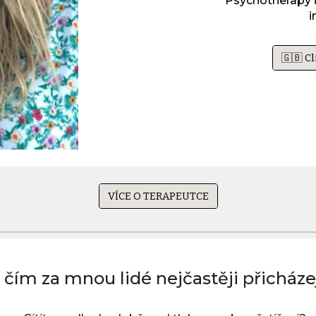
Psychotherapy i
i
🇬🇧 Cl
VÍCE O TERAPEUTCE
 čím za mnou lidé nejčastěji přicháze