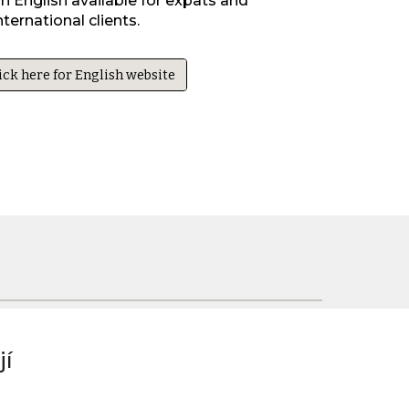
n English available for expats and
nternational clients.
ick here for English website
jí