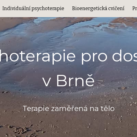
Individuální psychoterapie
Bioenergetická cvičení
P
ip to main content
Skip to navigat
hoterapie pro do
v Brně
Terapie
zaměřená na tělo