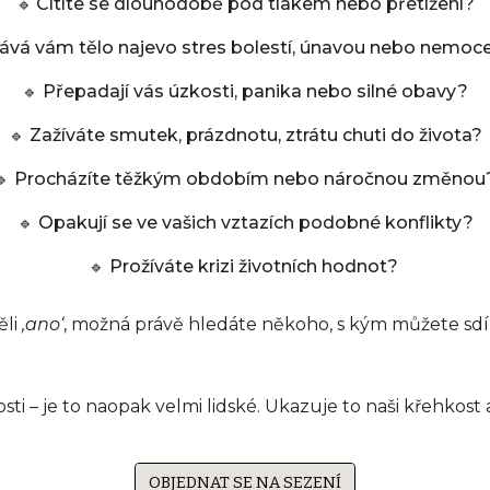
Cítíte se dlouhodobě pod tlakem nebo přetížení?
🔹
ává vám tělo najevo stres bolestí, únavou nebo nemoc
Přepadají vás úzkosti, panika nebo silné obavy?
🔹
Zažíváte smutek, prázdnotu, ztrátu chuti do života?
🔹
Procházíte těžkým obdobím nebo náročnou změnou
🔹
Opakují se ve vašich vztazích podobné konflikty?
🔹
Prožíváte krizi životních hodnot?
🔹
ěli
‚ano‘
, možná právě hledáte někoho,
s kým můžete sdíl
ti – je to naopak velmi lidské. Ukazuje to naši křehkost 
OBJEDNAT SE NA SEZENÍ